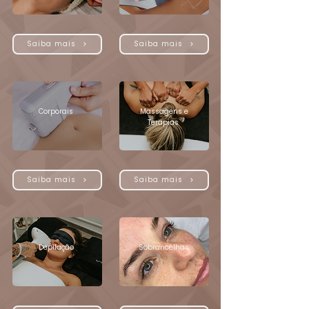
Saiba mais
Saiba mais
Corporais
Massagens e
Terapias
Saiba mais
Saiba mais
Depilação
Sobrancelhas