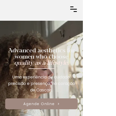
Advanced aesthetics for
women who choose
quality as a lifestyle.
Uma experiência de cuidado,
precisão e presença, no coração
de Cascais.
Agende Online