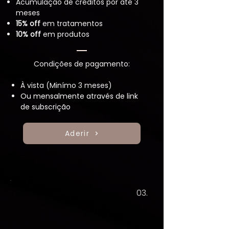
Acumulação de créditos por até 3
meses
15% off
em tratamentos
10% off
em produtos
Condições de pagamento:
À vista (
Minímo 3 meses)
Ou mensalmente através de link
de subscrição
Aderir
03.